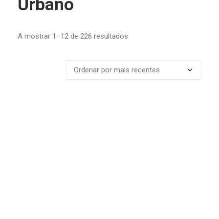
Urbano
Ordenado
A mostrar 1–12 de 226 resultados
por
mais
recentes