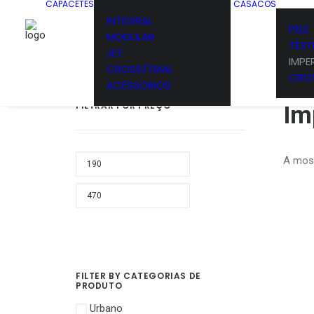
CAPACETES
CASACOS
INTEGRAL
PELE
MODULAR
TÊXTI
JET
IMPE
CROSS/TRIAL
CROS
ACESSORIOS
FILTRAR POR PREÇO
Im
PREÇO
A most
MÍNIMO
PREÇO
MÁXIMO
Mulh
FILTER BY CATEGORIAS DE
PRODUTO
Urbano