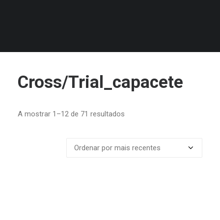
MALAS
JUNIOR
3
Cross/Trial_capacete
Ordenado
A mostrar 1–12 de 71 resultados
por
mais
recentes