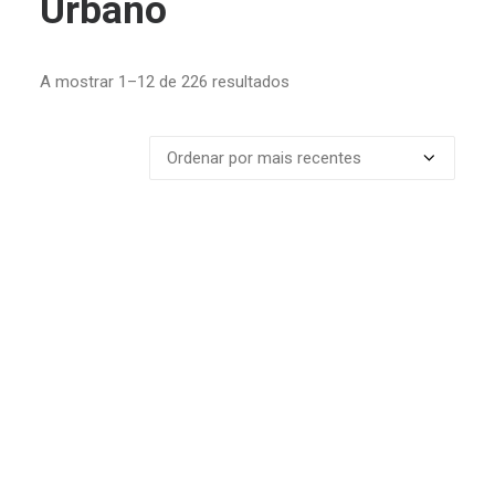
Urbano
Ordenado
A mostrar 1–12 de 226 resultados
por
mais
recentes