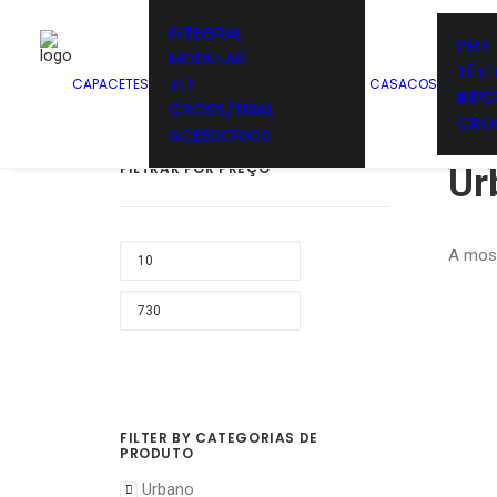
INTEGRAL
PELE
MODULAR
TÊXTI
JET
CAPACETES
CASACOS
IMPE
CROSS/TRIAL
CROS
ACESSORIOS
FILTRAR POR PREÇO
Ur
PREÇO
A most
MÍNIMO
PREÇO
MÁXIMO
FILTER BY CATEGORIAS DE
PRODUTO
Urbano