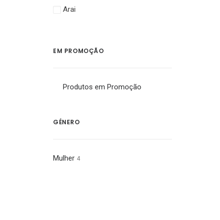
Arai
EM PROMOÇÃO
Produtos em Promoção
This
produc
GÉNERO
has
multipl
variant
The
Mulher
4
option
may
be
chose
on
the
produc