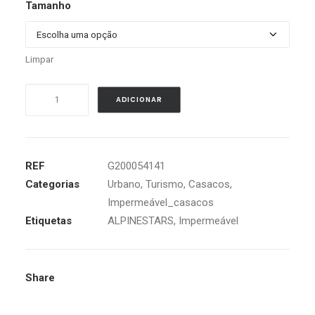
Tamanho
Limpar
Quantidade
ADICIONAR
de
ALPINESTARS
GRAVITY
DRYSTAR
REF
G200054141
PRETO
Categorias
Urbano
,
Turismo
,
Casacos
,
Impermeável_casacos
Etiquetas
ALPINESTARS
,
Impermeável
Share