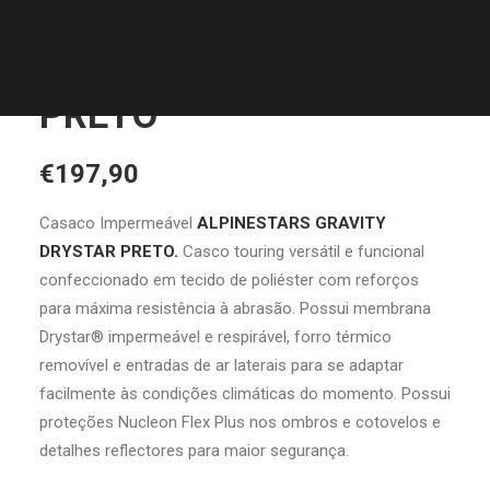
MALAS
ALPINESTARS
GRAVITY DRYSTAR
PRETO
€
197,90
Casaco Impermeável
ALPINESTARS GRAVITY
DRYSTAR PRETO.
Casco touring versátil e funcional
confeccionado em tecido de poliéster com reforços
para máxima resistência à abrasão. Possui membrana
Drystar® impermeável e respirável, forro térmico
removível e entradas de ar laterais para se adaptar
facilmente às condições climáticas do momento. Possui
proteções Nucleon Flex Plus nos ombros e cotovelos e
detalhes reflectores para maior segurança.