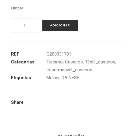
Limpar
Quantidade
ADICIONAR
de
DAINESE
LADAKH
3L
REF
G200331701
D-
Categorias
Turismo
,
Casacos
,
Têxtil_casacos
,
DRY
Impermeável_casacos
LADY
Etiquetas
Mulher
,
DAINESE
IRON-
GATE
/
Share
PRETO