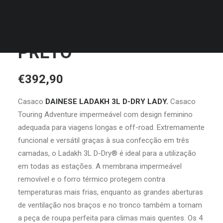
MALAS
DAINESE LADAKH 3L D-
DRY LADY IRON-GATE /
PRETO
€
392,90
Casaco
DAINESE LADAKH 3L D-DRY LADY.
Casaco
Touring Adventure impermeável com design feminino
adequada para viagens longas e off-road. Extremamente
funcional e versátil graças à sua confecção em três
camadas, o Ladakh 3L D-Dry® é ideal para a utilização
em todas as estações. A membrana impermeável
removível e o forro térmico protegem contra
temperaturas mais frias, enquanto as grandes aberturas
de ventilação nos braços e no tronco também a tornam
a peça de roupa perfeita para climas mais quentes. Os 4