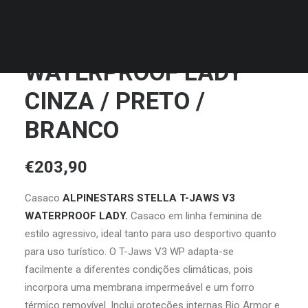
MALAS
ALPINESTARS STELLA
T-JAWS V3
WATERPROOF LADY
CINZA / PRETO /
BRANCO
€
203,90
Casaco
ALPINESTARS STELLA T-JAWS V3
WATERPROOF LADY.
Casaco em linha feminina de
estilo agressivo, ideal tanto para uso desportivo quanto
para uso turístico. O T-Jaws V3 WP adapta-se
facilmente a diferentes condições climáticas, pois
incorpora uma membrana impermeável e um forro
térmico removível. Inclui proteções internas Bio Armor e