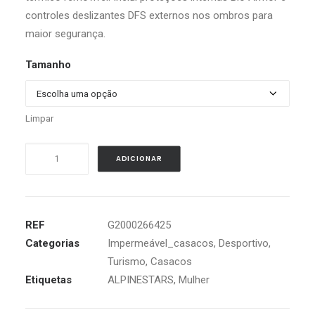
controles deslizantes DFS externos nos ombros para
maior segurança.
Tamanho
Limpar
Quantidade
ADICIONAR
de
ALPINESTARS
STELLA
T-
REF
G2000266425
JAWS
Categorias
Impermeável_casacos
,
Desportivo
,
V3
Turismo
,
Casacos
WATERPROOF
Etiquetas
ALPINESTARS
,
Mulher
LADY