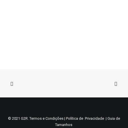
This
VER OPÇÕES
product
© 2021 G2R.
Termos e Condições
AGV K6 S PRETOLEO MATE
|
Política de Privacidade
|
Guia de
has
Tamanhos
€
437,90