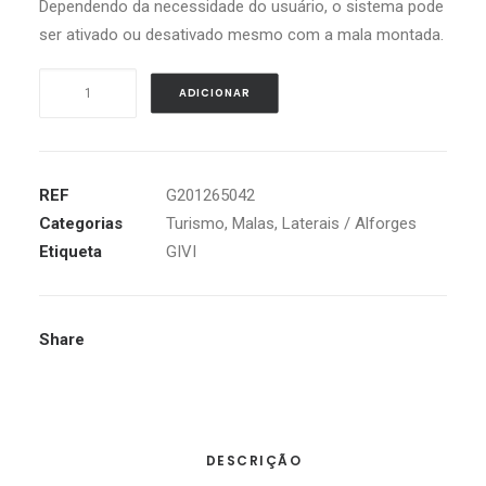
Dependendo da necessidade do usuário, o sistema pode
ser ativado ou desativado mesmo com a mala montada.
Quantidade
ADICIONAR
de
GIVI
TREKKER
OUTBACK
REF
G201265042
EVO
Categorias
Turismo
,
Malas
,
Laterais / Alforges
48/37
Etiqueta
GIVI
ALUMINIO
Share
DESCRIÇÃO