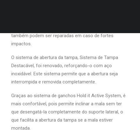
MALAS
A versão Evo inclui espaços anti-vibratórios em alumínio
fundido e fixações inferiores, que garantem um ótimo
suporte mesmo em estradas não pavimentadas e
também podem ser reparadas em caso de fortes
impactos.
O sistema de abertura da tampa, Sistema de Tampa
Destacável, foi renovado, reforçando-o com aço
inoxidável. Este sistema permite que a abertura seja
interrompida e removida completamente.
Graças ao sistema de ganchos Hold it Active System, é
mais confortável, pois permite inclinar a mala sem ter
que desengatá-la completamente do suporte lateral, o
que facilita a abertura da tampa se a mala estiver
montada.