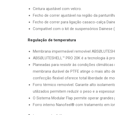
Cintura ajustável com velcro.
Fecho de correr ajustável na região da panturrilh
Fecho de correr para ligação casaco-calça Dain
Compatível com o kit de suspensórios Dainese (n
Regulação de temperatura
Membrana impermeável removível ABSØLUTESHEL
ABSØLUTESHELL™ PRO 20K é a tecnologia à prov
Planeadas para resistir às condições climática
membrana durável de PTFE atinge o mais alto d
confecção flexível oferece total liberdade de m
Forro térmico removível. Garante alto isolament
utilizados permitem reduzir o peso e a espessu
O Sistema Modular Flap permite operar grandes 
Forro interno Nanofeel® com tratamento em íon