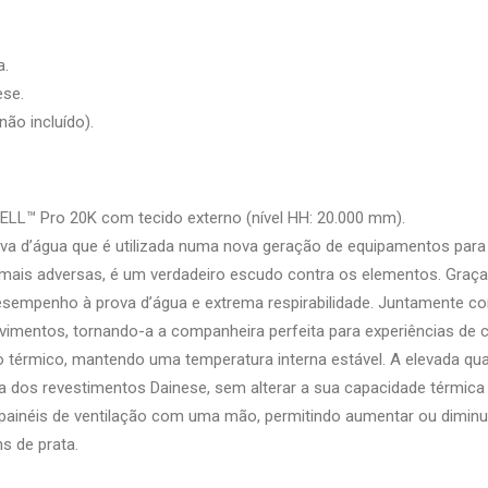
a.
ese.
ão incluído).
L™ Pro 20K com tecido externo (nível HH: 20.000 mm).
a d’água que é utilizada numa nova geração de equipamentos para
s mais adversas, é um verdadeiro escudo contra os elementos. Gra
esempenho à prova d’água e extrema respirabilidade. Juntamente co
ovimentos, tornando-a a companheira perfeita para experiências de c
o térmico, mantendo uma temperatura interna estável. A elevada qua
ra dos revestimentos Dainese, sem alterar a sua capacidade térmica
painéis de ventilação com uma mão, permitindo aumentar ou diminui
s de prata.