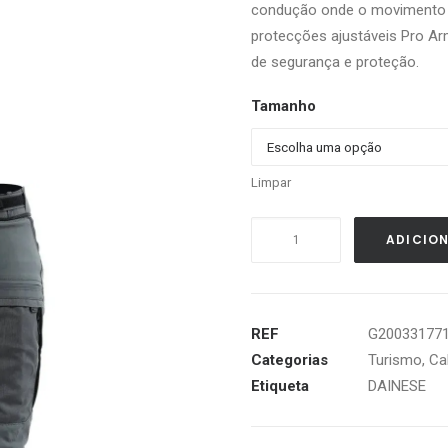
condução onde o movimento é 
protecções ajustáveis ​​Pro Ar
de segurança e proteção.
Tamanho
Limpar
Quantidade
ADICIO
de
DAINESE
SPRINGBOK
3L
REF
G20033177
ABSOLUTESHELL
Categorias
Turismo
,
Ca
IRON-
Etiqueta
DAINESE
GATE
/