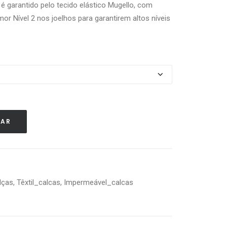
garantido pelo tecido elástico Mugello, com
mor Nível 2 nos joelhos para garantirem altos níveis
NAR
1
lças
,
Têxtil_calcas
,
Impermeável_calcas