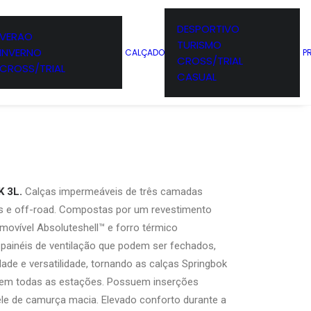
DESPORTIVO
VERAO
TURISMO
INVERNO
CALÇADO
P
RINGBOK 3L
CROSS/TRIAL
CROSS/TRIAL
CASUAL
ELL IRON-GATE /
 3L.
Calças impermeáveis ​​de três camadas
as e off-road. Compostas por um revestimento
movível Absoluteshell™ e forro térmico
painéis de ventilação que podem ser fechados,
ade e versatilidade, tornando as calças Springbok
o em todas as estações. Possuem inserções
le de camurça macia. Elevado conforto durante a