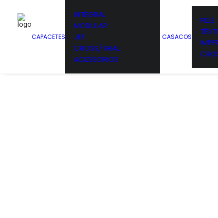
INTEGRAL
PELE
MODULAR
TÊXTI
JET
CAPACETES
CASACOS
IMPE
CROSS/TRIAL
CROS
ACESSORIOS