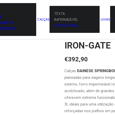
TÊXTIL
L
IMPERMEÁVEL
CALÇAS
LUVAS
DAINESE SP
RMEÁVEL
CROSS/TRIAL
S/TRIAL
ABSOLUTESH
IRON-GATE
€
392,90
Calças
DAINESE SPRINGBOK
planeadas para viagens long
externo, forro impermeável re
acolchoado, além de grandes 
oferecem extrema funcionalid
3L ideais para uma utilizaçã
reforçadas nos joelhos em pe