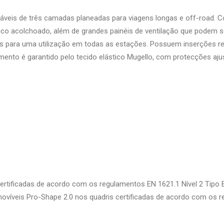
veis ​​de três camadas planeadas para viagens longas e off-road. 
ico acolchoado, além de grandes painéis de ventilação que podem 
eais para uma utilização em todas as estações. Possuem inserções 
to é garantido pelo tecido elástico Mugello, com protecções ajustá
rtificadas de acordo com os regulamentos EN 1621.1 Nível 2 Tipo 
ovíveis Pro-Shape 2.0 nos quadris certificadas de acordo com os r