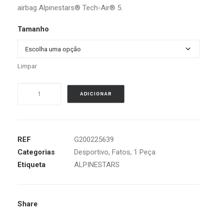
airbag Alpinestars® Tech-Air® 5.
Tamanho
Limpar
Quantidade
ADICIONAR
de
ALPINESTARS
MISSILE
V2
REF
G200225639
PROFESSIONAL
Categorias
Desportivo
,
Fatos
,
1 Peça
PRETO
Etiqueta
ALPINESTARS
/
BRANCO
Share