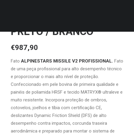
MALAS
ALPINESTARS MISSILE
V2 PROFESSIONAL
PRETO / BRANCO
€
987,90
Fato
ALPINESTARS MISSILE V2 PROFISSIONAL.
Fato
de uma peça profissional para alto desempenho técnico
e proporcionar o mais alto nível de proteção.
Confeccionado em pele bovina de primeira qualidade e
painéis de poliamida HRSF e tecido MATRYX® ultraleve e
muito resistente. Incorpora proteção de ombros,
cotovelos, joelhos e tíbia com certificação CE,
deslizantes Dynamic Friction Shield (DFS) de alto
desempenho contra impactos, corcunda traseira
aerodinâmica e preparado para montar o sistema de