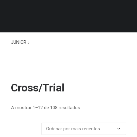
MALAS
GÉNERO
JUNIOR
5
Cross/Trial
Ordenado
A mostrar 1–12 de 108 resultados
por
mais
recentes