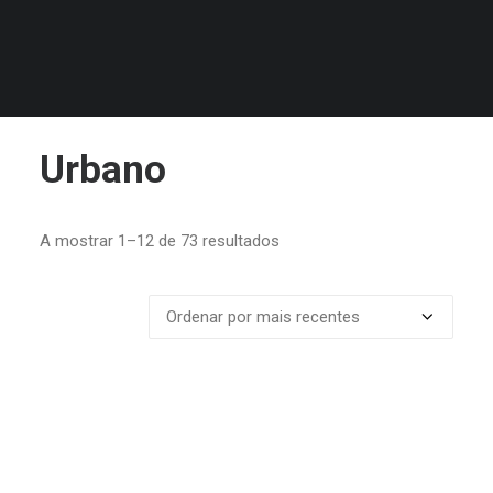
MALAS
Reset All Filters
Urbano
Ordenado
A mostrar 1–12 de 73 resultados
por
mais
recentes