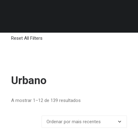
MALAS
LIMPAR FILTROS
Reset All Filters
Urbano
Ordenado
A mostrar 1–12 de 139 resultados
por
mais
recentes