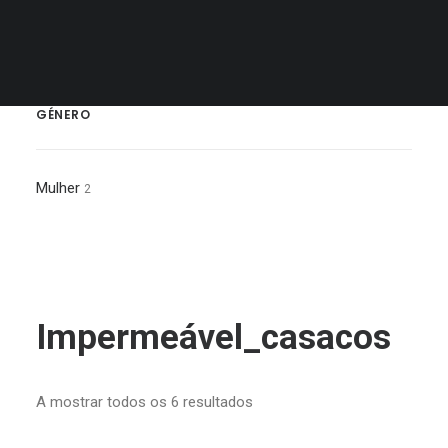
MALAS
Reset All Filters
GÉNERO
Mulher
2
Impermeável_casacos
Ordenado
A mostrar todos os 6 resultados
por